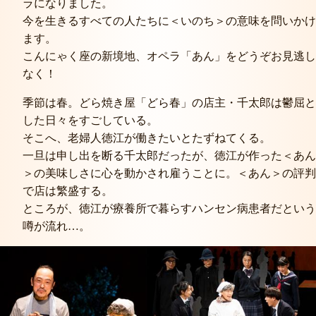
ラになりました。
今を生きるすべての人たちに＜いのち＞の意味を問いかけ
ます。
こんにゃく座の新境地、オペラ「あん」をどうぞお見逃し
なく！
季節は春。どら焼き屋「どら春」の店主・千太郎は鬱屈と
した日々をすごしている。
そこへ、老婦人徳江が働きたいとたずねてくる。
一旦は申し出を断る千太郎だったが、徳江が作った＜あん
＞の美味しさに心を動かされ雇うことに。＜あん＞の評判
で店は繁盛する。
ところが、徳江が療養所で暮らすハンセン病患者だという
噂が流れ…。