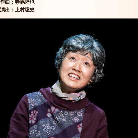
作曲：寺嶋陸也
演出：上村聡史