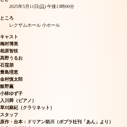
2025年5月11日(
日
) 午後13時00分
ところ
レクザムホール 小ホール
キャスト
梅村博美
相原智枝
髙野うるお
石窪朋
豊島理恵
金村慎太郎
飯野薫
小林ゆず子
入川舜（ピアノ）
草刈麻紀（クラリネット）
スタッフ
原作・台本：ドリアン助川（ポプラ社刊「あん」より）