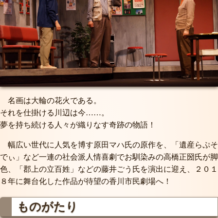
名画は大輪の花火である。
それを仕掛ける川辺は今……。
夢を持ち続ける人々が織りなす奇跡の物語！
幅広い世代に人気を博す原田マハ氏の原作を、「遺産らぷそ
でぃ」など一連の社会派人情喜劇でお馴染みの高橋正圀氏が脚
色、「郡上の立百姓」などの藤井ごう氏を演出に迎え、２０１
８年に舞台化した作品が待望の香川市民劇場へ！
ものがたり