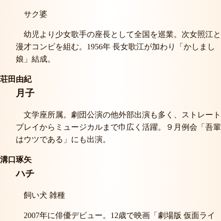
サク婆
幼児より少女歌手の座長として全国を巡業。次女照江と
漫才コンビを組む。1956年 長女歌江が加わり「かしまし
娘」結成。
荘田由紀
月子
文学座所属。劇団公演の他外部出演も多く、ストレート
プレイからミュージカルまで巾広く活躍。９月例会「吾輩
はウツである」にも出演。
溝口琢矢
ハチ
飼い犬 雑種
2007年に俳優デビュー。12歳で映画「劇場版 仮面ライ