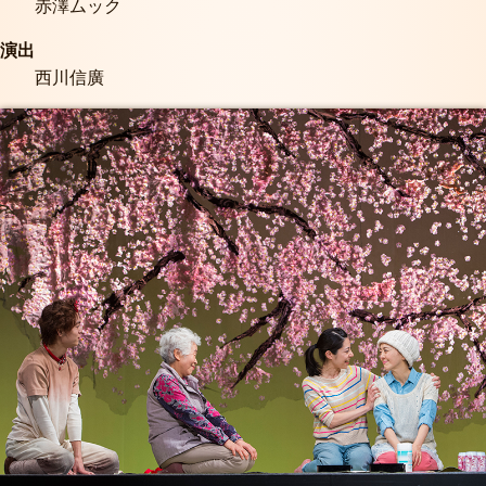
赤澤ムック
演出
西川信廣