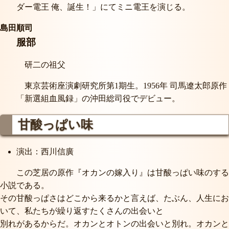
ダー電王 俺、誕生！」にてミニ電王を演じる。
島田順司
服部
研二の祖父
東京芸術座演劇研究所第1期生。1956年 司馬遼太郎原作
「新選組血風録」の沖田総司役でデビュー。
甘酸っぱい味
演出：西川信廣
この芝居の原作『オカンの嫁入り』は甘酸っぱい味のする
小説である。
その甘酸っぱさはどこから来るかと言えば、たぶん、人生にお
いて、私たちが繰り返すたくさんの出会いと
別れがあるからだ。オカンとオトンの出会いと別れ。オカンと