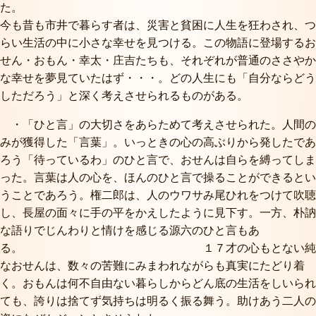
今も昔も市井で暮らす者は、災害と貧困に人生を狂わされ、つ
らい生活の中に小さな幸せを見つける。この物語に登場するお
せん・おもん・幸太・庄吉たちも、それぞれが普通のささやか
な幸せを夢見ていたはず・・・。どの人生にも「自分ならどう
しただろう」と深く考えさせられるものがある。
・「ひと言」の大切さをあらためて考えさせられた。人間の
みが獲得した「言葉」。いっときの心の高ぶりから発したであ
ろう「待っているわ」のひと言で、おせんは自らを縛ってしま
った。言葉は人の心を、ほんのひと言で操ることができるとい
うことであろう。権二郎は、人のウワサみ尾ひれをつけて吹聴
し、長屋の面々に手の平をかえしたように見下す。一方、朴訥
な語りでじんわりと情けを感じる源六のひと言もあ
る。 １７才の心もとない純
なおせんは、数々の苦難にみまわれながらも真実にたどり着
く。おもんは何不自由ない暮らしからどん底の生活をしいられ
ても、誇りは捨てず気持ちは明るく振る舞う。助けあう二人の