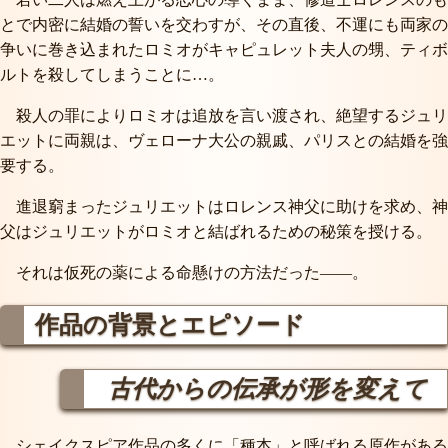
とで内密に結婚の誓いを交わすが、その直後、不運にも両家の
争いに巻き込まれたロミオがキャピュレット夫人の甥、ティボ
ルトを殺してしまうことに…。
殺人の罪によりロミオは追放を言い渡され、絶望するジュリ
エットに両親は、ヴェローナ大公の親戚、パリスとの結婚を強
要する。
進退窮まったジュリエットはロレンス神父に助けを求め、神
父はジュリエットがロミオと結ばれるための秘策を授ける。
それは仮死の薬による命懸けの方法だった――。
作品の背景とエピソード
古代からの伝承が形を変えて
シェイクスピア作品の多くに「種本」と呼ばれる原作がある