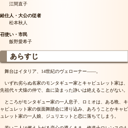
江間直子
給仕人・大公の従者
松本秋人
召使い・市民
飯野愛希子
あらすじ
舞台はイタリア、14世紀のヴェローナー――。
いずれ劣らぬ名家のモンタギュー家とキャピュレット家は、
先祖代々犬猿の仲で、血に染まった諍いは絶えることがない。
ところがモンタギュー家の一人息子、ロミオは、ある晩、キ
ャピュレット家の仮面舞踏会に潜り込み、あろうことかキャピ
ュレット家の一人娘、ジュリエットと恋に落ちてしまう。
若い二人は燃え上がる恋心の導くまま、修道士ロレンスのも