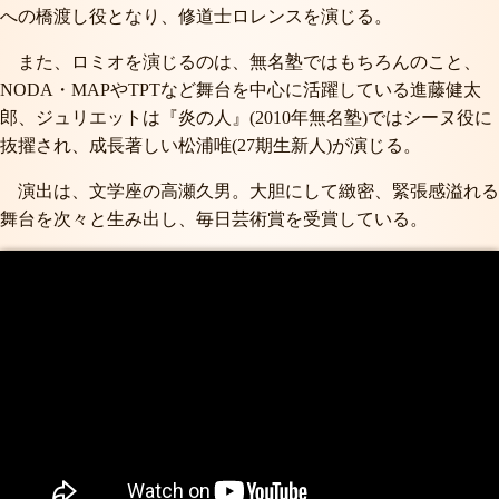
への橋渡し役となり、修道士ロレンスを演じる。
また、ロミオを演じるのは、無名塾ではもちろんのこと、
NODA・MAPやTPTなど舞台を中心に活躍している進藤健太
郎、ジュリエットは『炎の人』(2010年無名塾)ではシーヌ役に
抜擢され、成長著しい松浦唯(27期生新人)が演じる。
演出は、文学座の高瀬久男。大胆にして緻密、緊張感溢れる
舞台を次々と生み出し、毎日芸術賞を受賞している。