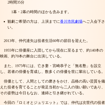
2時間35分
1幕・2幕の時間のほかも含みます。
観劇ご希望の方は、上演までに
香川市民劇場
へご入会下さ
い。
2013年、仲代達矢は役者生活60年の節目を迎えた。
1955年に俳優座に入団してから現在に至るまで、約140本の
映画、約70本の舞台に出演している。
また、1975年には、亡き妻・宮崎恭子と「無名塾」を設立
し、若者の俳優を育成し、数多くの俳優を世に輩出している。
俳優として、人間としての磨きをかけ、品格の高い芸質を備
えた役者を育てることが発足当初から二人の強い願いであり、
その姿勢は今日もなお、連綿と引き継がれている。
今回の『ロミオとジュリエット』では、仲代は次世代の役者