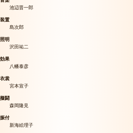
音楽
池辺晋一郎
装置
島次郎
照明
沢田祐二
効果
八幡泰彦
衣裳
宮本宣子
擬闘
森岡隆見
振付
新海絵理子