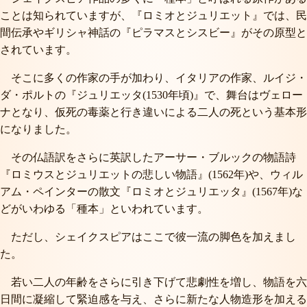
ことは知られていますが、『ロミオとジュリエット』では、民
間伝承やギリシャ神話の『ピラマスとシスビー』がその原型と
されています。
そこに多くの作家の手が加わり、イタリアの作家、ルイジ・
ダ・ポルトの『ジュリエッタ(1530年頃)』で、舞台はヴェロー
ナとなり、仮死の毒薬と行き違いによる二人の死という基本形
になりました。
その仏語訳をさらに英訳したアーサー・ブルックの物語詩
『ロミウスとジュリエットの悲しい物語』(1562年)や、ウィル
アム・ペインターの散文『ロミオとジュリエッタ』(1567年)な
どがいわゆる「種本」といわれています。
ただし、シェイクスピアはここで彼一流の脚色を加えまし
た。
若い二人の年齢をさらに引き下げて悲劇性を増し、物語を六
日間に凝縮して緊迫感を与え、さらに新たな人物造形を加える