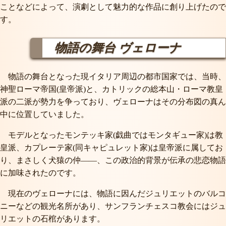
ことなどによって、演劇として魅力的な作品に創り上げたので
す。
物語の舞台
ヴェローナ
物語の舞台となった現イタリア周辺の都市国家では、当時、
神聖ローマ帝国(皇帝派)と、カトリックの総本山・ローマ教皇
派の二派が勢力を争っており、ヴェローナはその分布図の真ん
中に位置していました。
モデルとなったモンテッキ家(戯曲ではモンタギュー家)は教
皇派、カプレーテ家(同キャピュレット家)は皇帝派に属してお
り、まさしく犬猿の仲――、この政治的背景が伝承の悲恋物語
に加味されたのです。
現在のヴェローナには、物語に因んだジュリエットのバルコ
ニーなどの観光名所があり、サンフランチェスコ教会にはジュ
リエットの石棺があります。