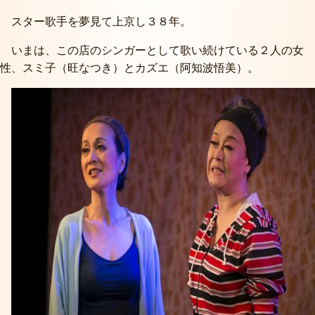
スター歌手を夢見て上京し３８年。
いまは、この店のシンガーとして歌い続けている２人の女
性、スミ子（旺なつき）とカズエ（阿知波悟美）。