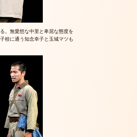
る。無愛想な中里と卑屈な態度を
子校に通う知念幸子と玉城マツも