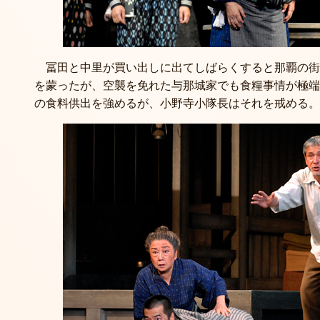
冨田と中里が買い出しに出てしばらくすると那覇の街
を蒙ったが、空襲を免れた与那城家でも食糧事情が極端
の食料供出を強めるが、小野寺小隊長はそれを戒める。