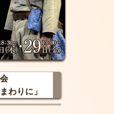
例会
 まわりに」