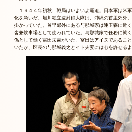
１９４４年初秋、戦局はいよいよ逼迫。日本軍は米軍
化を急いだ。旭川独立速射砲大隊は、沖縄の首里郊外、
掛かっていた。首里郊外にある与那城家は連玉森に近く
舎兼炊事場として使われていた。与那城家で任務に就く
係として働く冨田栄吉がいた。冨田はアイヌであること
いたが、区長の与那城義之とイト夫妻には心を許せるよ