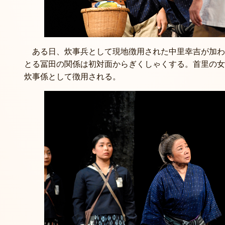
ある日、炊事兵として現地徴用された中里幸吉が加わ
とる冨田の関係は初対面からぎくしゃくする。首里の女
炊事係として徴用される。