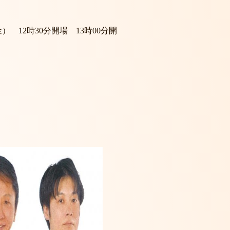
開場 13時00分開
所
スト